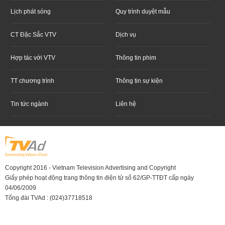
Lịch phát sóng
Quy trình duyệt mẫu
CT Đặc Sắc VTV
Dịch vụ
Hợp tác với VTV
Thông tin phim
TT chương trình
Thông tin sự kiện
Tin tức ngành
Liên hệ
Copyright 2016 - Vietnam Television Advertising and Copyright
Giấy phép hoạt động trang thông tin điện tử số 62/GP-TTĐT cấp ngày
04/06/2009
Tổng đài TVAd : (024)37718518