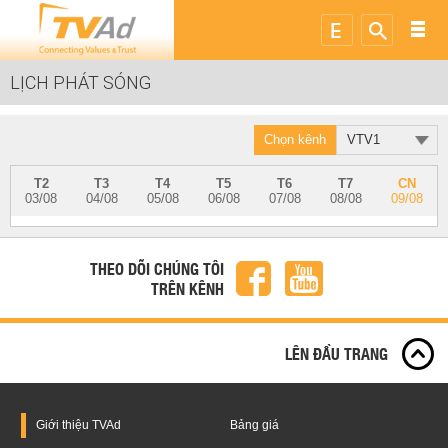
LỊCH PHÁT SÓNG
Chọn kênh
VTV1
T2
T3
T4
T5
T6
T7
CN
03/08
04/08
05/08
06/08
07/08
08/08
09/08
THEO DÕI CHÚNG TÔI
TRÊN KÊNH
LÊN ĐẦU TRANG
Giới thiệu
TVAd
Bảng giá