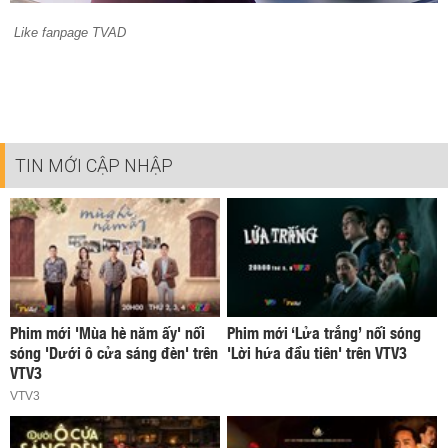
Like fanpage TVAD
TIN MỚI CẬP NHẬP
Phim mới 'Mùa hè năm ấy' nối
Phim mới ‘Lửa trắng’ nối sóng
sóng 'Dưới ô cửa sáng đèn' trên
'Lời hứa đầu tiên' trên VTV3
VTV3
VTV3