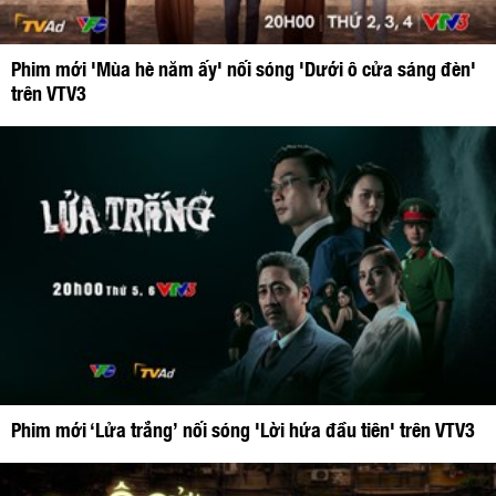
Phim mới 'Mùa hè năm ấy' nối sóng 'Dưới ô cửa sáng đèn'
trên VTV3
Phim mới ‘Lửa trắng’ nối sóng 'Lời hứa đầu tiên' trên VTV3