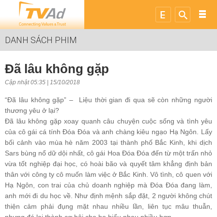
DANH SÁCH PHIM
Đã lâu không gặp
Cập nhật 05:35 | 15/10/2018
“Đã lâu không gặp” – Liệu thời gian đi qua sẽ còn những người
thương yêu ở lại?
Đã lâu không gặp xoay quanh câu chuyện cuộc sống và tình yêu
của cô gái cá tính Đóa Đóa và anh chàng kiêu ngạo Hạ Ngôn. Lấy
bối cảnh vào mùa hè năm 2003 tại thành phố Bắc Kinh, khi dịch
Sars bùng nổ dữ dội nhất, cô gái Hoa Đóa Đóa đến từ một trấn nhỏ
vừa tốt nghiệp đại học, có hoài bão và quyết tâm khẳng định bản
thân với công ty cô muốn làm việc ở Bắc Kinh. Vô tình, cô quen với
Hạ Ngôn, con trai của chủ doanh nghiệp mà Đóa Đóa đang làm,
anh mới đi du học về. Như định mệnh sắp đặt, 2 người không chút
thiện cảm phải đụng mặt nhau nhiều lần, liên tục mâu thuẫn,