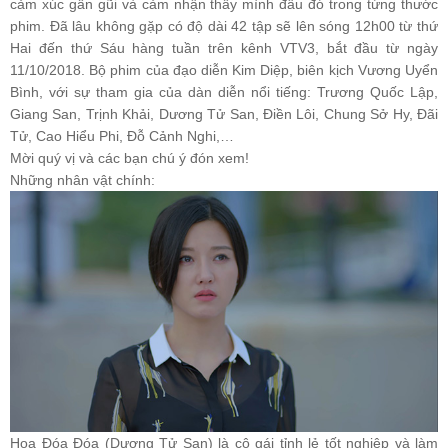
cảm xúc gần gũi và cảm nhận thấy mình đâu đó trong từng thước
phim. Đã lâu không gặp có độ dài 42 tập sẽ lên sóng 12h00 từ thứ
Hai đến thứ Sáu hàng tuần trên kênh VTV3, bắt đầu từ ngày
11/10/2018. Bộ phim của đạo diễn Kim Diệp, biên kịch Vương Uyển
Bình, với sự tham gia của dàn diễn nổi tiếng: Trương Quốc Lập,
Giang San, Trịnh Khải, Dương Tử San, Điền Lôi, Chung Sở Hy, Đãi
Tử, Cao Hiểu Phi, Đỗ Cảnh Nghi,…
Mời quý vị và các bạn chú ý đón xem!
Những nhân vật chính:
Hoa Đóa Đóa (Dương Tử San) là cô gái tỉnh lẻ tốt nghiệp và làm