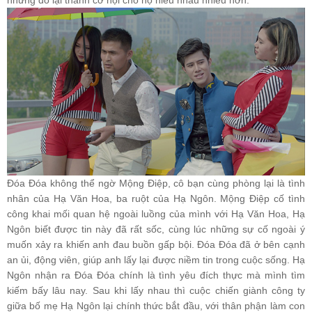
nhưng đó lại thành cơ hội cho họ hiểu nhau nhiều hơn.
Đóa Đóa không thể ngờ Mộng Điệp, cô bạn cùng phòng lại là tình
nhân của Hạ Văn Hoa, ba ruột của Hạ Ngôn. Mộng Điệp cố tình
công khai mối quan hệ ngoài luồng của mình với Hạ Văn Hoa, Hạ
Ngôn biết được tin này đã rất sốc, cùng lúc những sự cố ngoài ý
muốn xảy ra khiến anh đau buồn gấp bội. Đóa Đóa đã ở bên cạnh
an ủi, động viên, giúp anh lấy lại được niềm tin trong cuộc sống. Hạ
Ngôn nhận ra Đóa Đóa chính là tình yêu đích thực mà mình tìm
kiếm bấy lâu nay. Sau khi lấy nhau thì cuộc chiến giành công ty
giữa bố mẹ Hạ Ngôn lại chính thức bắt đầu, với thân phận làm con