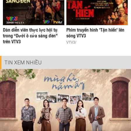
Dàn diễn viên thực lực hội tụ
Phim truyền hình 'Tận hiến' lên
trong “Dưới ô cửa sáng đèn”
sóng VTV3
trên VTV3
VTV3/
TIN XEM NHIỀU