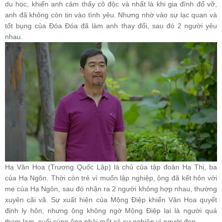
du học, khiến anh cảm thấy cô độc và nhất là khi gia đình đổ vỡ,
anh đã không còn tin vào tình yêu. Nhưng nhờ vào sự lạc quan và
tốt bụng của Đóa Đóa đã làm anh thay đổi, sau đó 2 người yêu
nhau.
Hạ Văn Hoa (Trương Quốc Lập) là chủ của tập đoàn Hạ Thị, ba
của Hạ Ngôn. Thời còn trẻ vì muốn lập nghiệp, ông đã kết hôn với
mẹ của Hạ Ngôn, sau đó nhận ra 2 người không hợp nhau, thường
xuyên cãi vã. Sự xuất hiện của Mộng Điệp khiến Văn Hoa quyết
định ly hôn, nhưng ông không ngờ Mộng Điệp lại là người quá
tham lam, cuối cùng ông phải mất cả sự nghiệp vì người đẹp.