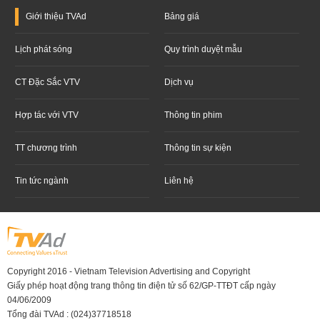
Giới thiệu
TVAd
Bảng giá
Lịch phát sóng
Quy trình duyệt mẫu
CT Đặc Sắc VTV
Dịch vụ
Hợp tác với VTV
Thông tin phim
TT chương trình
Thông tin sự kiện
Tin tức ngành
Liên hệ
Copyright 2016 - Vietnam Television Advertising and Copyright
Giấy phép hoạt động trang thông tin điện tử số 62/GP-TTĐT cấp ngày
04/06/2009
Tổng đài TVAd : (024)37718518