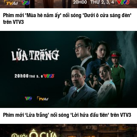
Phim mới 'Mùa hè năm ấy' nối sóng 'Dưới ô cửa sáng đèn'
trên VTV3
Phim mới ‘Lửa trắng’ nối sóng 'Lời hứa đầu tiên' trên VTV3