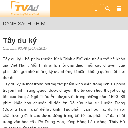
DANH SÁCH PHIM
Tây du ký
Cập nhật 03:48 | 26/06/2017
Tây du ký - bộ phim truyền hình "kinh điển" của nhiều thế hệ khán
giả Việt Nam. Mỗi hình ảnh, mỗi giai điệu, mỗi câu chuyện của
phim đều gợi nhớ những ký ức, những kỉ niệm không quên một thời
thơ ấu...
Tây du ký là một trong những tác phẩm kinh điển trong lịch sử phim
truyền hình Trung Quốc, được chuyển thể từ cuốn tiểu thuyết cùng
tên của tác giả Ngô Thừa Ân, được viết trong những năm 1590. Bộ
phim khắc họa chuyến đi đến Ấn Độ của nhà sư Huyền Trang
(Đường Tam Tạng) để lấy kinh. Tác phẩm văn học Tây du ký với
chất lượng đỉnh cao được đứng trong bộ tứ tác phẩm vĩ đại nhất
trong văn học cổ điển Trung Hoa, cùng Hồng Lâu Mộng, Thủy Hử