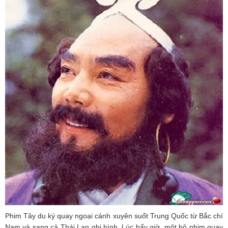
Phim Tây du ký quay ngoại cảnh xuyên suốt Trung Quốc từ Bắc chí
Nam và sang cả Thái Lan ghi hình. Lúc bấy giờ, một bộ phim quay