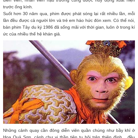
diễn viên, nhân viên hậu trường cũng được huy động xuất hiện
trước ống kính.
Suốt hơn 30 năm qua, phim được phát sóng lại rất nhiều lần, mỗi
lần đều được cả người lớn và trẻ em háo hức đón xem. Có thể nói,
bản phim Tây du ký 1986 đã sống mãi với thời gian, luôn ở trong kí
ức của nhiều thế hệ khán giả.
Những cảnh quay cần đông diễn viên quần chúng như bầy khỉ ở
Hoa Quả Sơn, cảnh chư vị thần tiên tụ hội trên thiên đình... đều