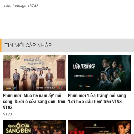
Like fanpage TVAD
TIN MỚI CẬP NHẬP
Phim mới 'Mùa hè năm ấy' nối
Phim mới ‘Lửa trắng’ nối sóng
sóng 'Dưới ô cửa sáng đèn' trên
'Lời hứa đầu tiên' trên VTV3
VTV3
VTV3