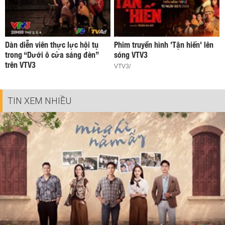
Dàn diễn viên thực lực hội tụ
Phim truyền hình 'Tận hiến' lên
trong “Dưới ô cửa sáng đèn”
sóng VTV3
trên VTV3
VTV3/
TIN XEM NHIỀU