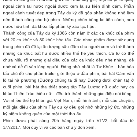
ngoại cảnh tại nước ngoài được xem là sự kiện đình đám. Phần
ngoại cảnh tuyệt đẹp trong Tây du ký đã góp phần không nhỏ làm
nên thành công cho bộ phim. Những chốn bồng lai tiên cảnh, non
nước hữu tình đã khỏa lấp phần kỹ xảo lạc hậu.
Thành công của Tây du ký 1986 còn nằm ở các ca khúc của phim
với 20 ca khúc và 30 khúc hòa tấu. Các nhạc phẩm được sử dụng
trong phim đã để lại ấn tượng sâu đậm cho người xem và trở thành
những ca khúc bất hủ được nhiều thế hệ yêu thích. Ca từ có thể
chưa hiểu rõ nhưng giai điệu của các ca khúc đều nhẹ nhàng, dễ
nhớ và dễ đi vào lòng người. Đáng nhớ nhất là Tự Khúc – bản hòa
tấu chủ đề cho phần trailer giới thiệu ở đầu phim, bài hát Cảm vấn
lộ tại hà phương (Đường chúng ta đi hay Đường dưới chân ta) ở
cuối phim, bài hát tha thiết trong tập Tây Lương nữ quốc hay ca
khúc Thiên Trúc thiếu nữ... đều trở thành những giai điệu nổi tiếng.
Với nhiều thế hệ khán giả Việt Nam, mỗi hình ảnh, mỗi câu chuyện,
mỗi giai điệu của phim Tây du ký đều gợi nhớ những ký ức, những
kỷ niệm không quên của một thời thơ ấu.
Phim được phát sóng 20h hàng ngày trên VTV2, bắt đầu từ
3/7/2017. Mời quý vị và các bạn chú ý đón xem.