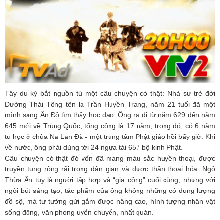
Tây du ký bắt nguồn từ một câu chuyện có thật: Nhà sư trẻ đời
Đường Thái Tông tên là Trần Huyền Trang, năm 21 tuổi đã một
mình sang Ấn Độ tìm thầy học đạo. Ông ra đi từ năm 629 đến năm
645 mới về Trung Quốc, tổng cộng là 17 năm; trong đó, có 6 năm
tu học ở chùa Na Lan Đà - một trung tâm Phật giáo hồi bấy giờ. Khi
về nước, ông phải dùng tới 24 ngựa tải 657 bộ kinh Phật.
Câu chuyện có thật đó vốn đã mang màu sắc huyền thoại, được
truyền tụng rộng rãi trong dân gian và được thần thoại hóa. Ngô
Thừa Ân tuy là người tập hợp và “gia công” cuối cùng, nhưng với
ngòi bút sáng tạo, tác phẩm của ông không những có dung lượng
đồ sộ, mà tư tưởng gửi gắm được nâng cao, hình tượng nhân vật
sống động, văn phong uyển chuyển, nhất quán.