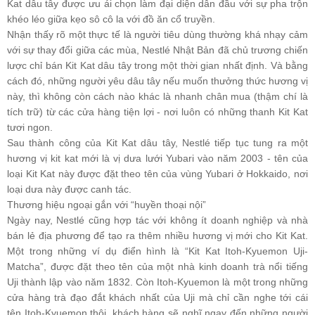
Kat dâu tây được ưu ái chọn làm đại diện dẫn đầu với sự pha trộn
khéo léo giữa kẹo sô cô la với đồ ăn cổ truyền.
Nhận thấy rõ một thực tế là người tiêu dùng thường khá nhạy cảm
với sự thay đổi giữa các mùa, Nestlé Nhật Bản đã chủ trương chiến
lược chỉ bán Kit Kat dâu tây trong một thời gian nhất định. Và bằng
cách đó, những người yêu dâu tây nếu muốn thưởng thức hương vị
này, thì không còn cách nào khác là nhanh chân mua (thậm chí là
tích trữ) từ các cửa hàng tiện lợi - nơi luôn có những thanh Kit Kat
tươi ngon.
Sau thành công của Kit Kat dâu tây, Nestlé tiếp tục tung ra một
hương vị kit kat mới là vị dưa lưới Yubari vào năm 2003 - tên của
loại Kit Kat này được đặt theo tên của vùng Yubari ở Hokkaido, nơi
loại dưa này được canh tác.
Thương hiệu ngoại gắn với “huyền thoại nội”
Ngày nay, Nestlé cũng hợp tác với không ít doanh nghiệp và nhà
bán lẻ địa phương để tạo ra thêm nhiều hương vị mới cho Kit Kat.
Một trong những ví dụ điển hình là “Kit Kat Itoh-Kyuemon Uji-
Matcha”, được đặt theo tên của một nhà kinh doanh trà nổi tiếng
Uji thành lập vào năm 1832. Còn Itoh-Kyuemon là một trong những
cửa hàng trà đạo đắt khách nhất của Uji mà chỉ cần nghe tới cái
tên Itoh-Kyuemon thôi, khách hàng sẽ nghĩ ngay đến những người