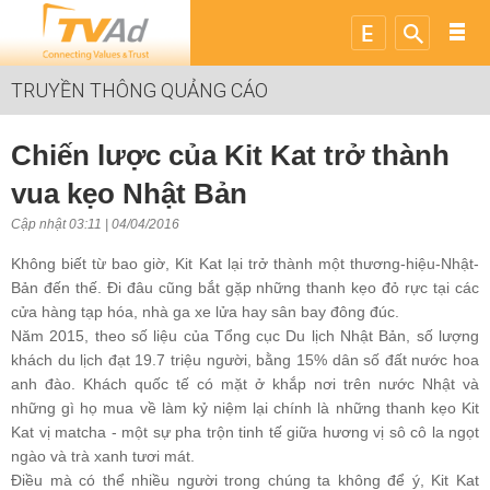
TRUYỀN THÔNG QUẢNG CÁO
Chiến lược của Kit Kat trở thành
vua kẹo Nhật Bản
Cập nhật 03:11 | 04/04/2016
Không biết từ bao giờ, Kit Kat lại trở thành một thương-hiệu-Nhật-
Bản đến thế. Đi đâu cũng bắt gặp những thanh kẹo đỏ rực tại các
cửa hàng tạp hóa, nhà ga xe lửa hay sân bay đông đúc.
Năm 2015, theo số liệu của Tổng cục Du lịch Nhật Bản, số lượng
khách du lịch đạt 19.7 triệu người, bằng 15% dân số đất nước hoa
anh đào. Khách quốc tế có mặt ở khắp nơi trên nước Nhật và
những gì họ mua về làm kỷ niệm lại chính là những thanh kẹo Kit
Kat vị matcha - một sự pha trộn tinh tế giữa hương vị sô cô la ngọt
ngào và trà xanh tươi mát.
Điều mà có thể nhiều người trong chúng ta không để ý, Kit Kat