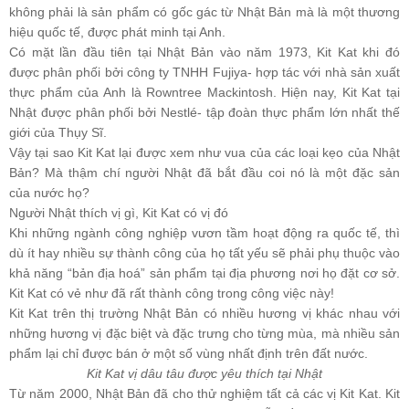
không phải là sản phẩm có gốc gác từ Nhật Bản mà là một thương
hiệu quốc tế, được phát minh tại Anh.
Có mặt lần đầu tiên tại Nhật Bản vào năm 1973, Kit Kat khi đó
được phân phối bởi công ty TNHH Fujiya- hợp tác với nhà sản xuất
thực phẩm của Anh là Rowntree Mackintosh. Hiện nay, Kit Kat tại
Nhật được phân phối bởi Nestlé- tập đoàn thực phẩm lớn nhất thế
giới của Thụy Sĩ.
Vậy tại sao Kit Kat lại được xem như vua của các loại kẹo của Nhật
Bản? Mà thậm chí người Nhật đã bắt đầu coi nó là một đặc sản
của nước họ?
Người Nhật thích vị gì, Kit Kat có vị đó
Khi những ngành công nghiệp vươn tầm hoạt động ra quốc tế, thì
dù ít hay nhiều sự thành công của họ tất yếu sẽ phải phụ thuộc vào
khả năng “bản địa hoá” sản phẩm tại địa phương nơi họ đặt cơ sở.
Kit Kat có vẻ như đã rất thành công trong công việc này!
Kit Kat trên thị trường Nhật Bản có nhiều hương vị khác nhau với
những hương vị đặc biệt và đặc trưng cho từng mùa, mà nhiều sản
phẩm lại chỉ được bán ở một số vùng nhất định trên đất nước.
Kit Kat vị dâu tâu được yêu thích tại Nhật
Từ năm 2000, Nhật Bản đã cho thử nghiệm tất cả các vị Kit Kat. Kit