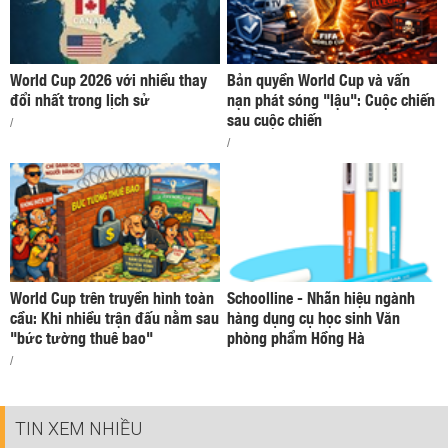
World Cup 2026 với nhiều thay
Bản quyền World Cup và vấn
đổi nhất trong lịch sử
nạn phát sóng "lậu": Cuộc chiến
sau cuộc chiến
/
/
World Cup trên truyền hình toàn
Schoolline - Nhãn hiệu ngành
cầu: Khi nhiều trận đấu nằm sau
hàng dụng cụ học sinh Văn
"bức tường thuê bao"
phòng phẩm Hồng Hà
/
TIN XEM NHIỀU