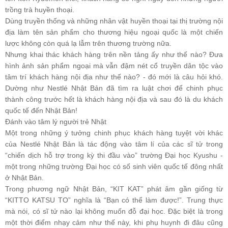
trồng trà huyền thoại.
Dùng truyền thống và những nhân vật huyền thoại tại thị trường nội
địa làm tên sản phẩm cho thương hiệu ngoại quốc là một chiến
lược không còn quá lạ lẫm trên thương trường nữa.
Nhưng khai thác khách hàng trên nền tảng ấy như thế nào? Đưa
hình ảnh sản phẩm ngoại mà vẫn đậm nét cổ truyền dân tộc vào
tâm trí khách hàng nội địa như thế nào? - đó mới là câu hỏi khó.
Dường như Nestlé Nhật Bản đã tìm ra luật chơi để chinh phục
thành công trước hết là khách hàng nội địa và sau đó là du khách
quốc tế đến Nhật Bản!
Đánh vào tâm lý người trẻ Nhật
Một trong những ý tưởng chinh phục khách hàng tuyệt vời khác
của Nestlé Nhật Bản là tác động vào tâm lí của các sĩ tử trong
“chiến dịch hỗ trợ trong kỳ thi đầu vào” trường Đại học Kyushu -
một trong những trường Đại học có số sinh viên quốc tế đông nhất
ở Nhật Bản.
Trong phương ngữ Nhật Bản, “KIT KAT” phát âm gần giống từ
“KITTO KATSU TO” nghĩa là “Bạn có thể làm được!”. Trung thực
mà nói, có sĩ tử nào lại không muốn đỗ đại học. Đặc biệt là trong
một thời điểm nhạy cảm như thế này, khi phụ huynh đi đâu cũng