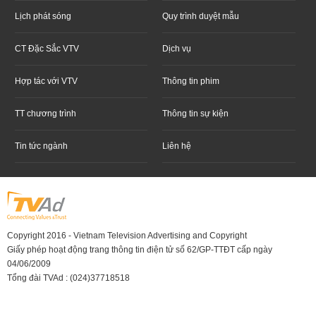
Lịch phát sóng
Quy trình duyệt mẫu
CT Đặc Sắc VTV
Dịch vụ
Hợp tác với VTV
Thông tin phim
TT chương trình
Thông tin sự kiện
Tin tức ngành
Liên hệ
Copyright 2016 - Vietnam Television Advertising and Copyright
Giấy phép hoạt động trang thông tin điện tử số 62/GP-TTĐT cấp ngày
04/06/2009
Tổng đài TVAd : (024)37718518