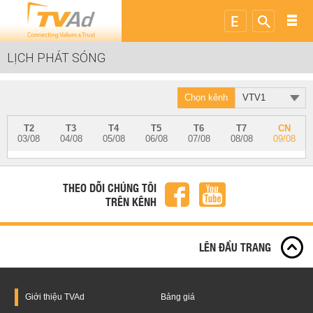
LỊCH PHÁT SÓNG
Chọn kênh
VTV1
T2
T3
T4
T5
T6
T7
CN
03/08
04/08
05/08
06/08
07/08
08/08
09/08
THEO DÕI CHÚNG TÔI
TRÊN KÊNH
LÊN ĐẦU TRANG
Giới thiệu
TVAd
Bảng giá