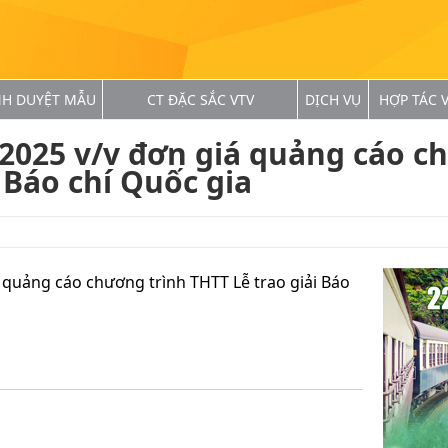
NH DUYỆT MẪU
CT ĐẶC SẮC VTV
DỊCH VỤ
HỢP TÁC V
2025 v/v đơn giá quảng cáo c
 Báo chí Quốc gia
 quảng cáo chương trình THTT Lễ trao giải Báo