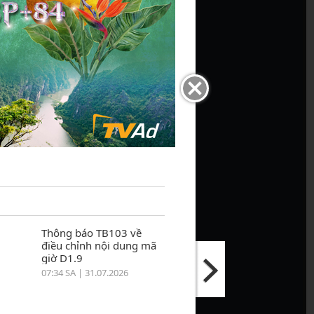
Thông báo TB103 về
điều chỉnh nội dung mã
giờ D1.9
07:34 SA | 31.07.2026