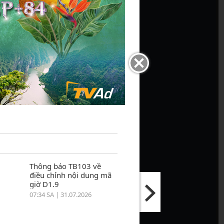
Thông báo TB103 về
điều chỉnh nội dung mã
giờ D1.9
07:34 SA | 31.07.2026