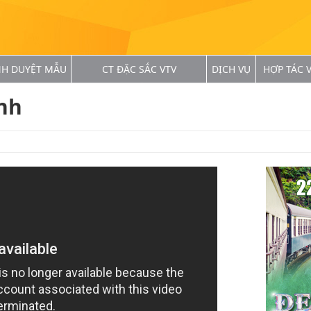
NH DUYỆT MẪU
CT ĐẶC SẮC VTV
DỊCH VỤ
HỢP TÁC V
nh