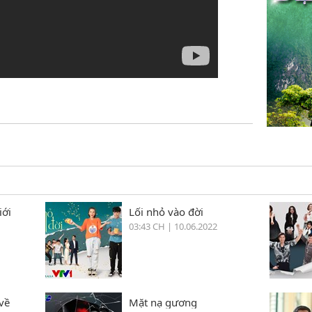
iới
Lối nhỏ vào đời
03:43 CH | 10.06.2022
về
Mặt nạ gương