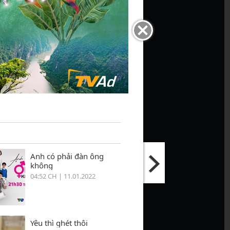
Anh có phải đàn ông
không
04:52 CH | 11.01.2022
Yêu thì ghét thôi