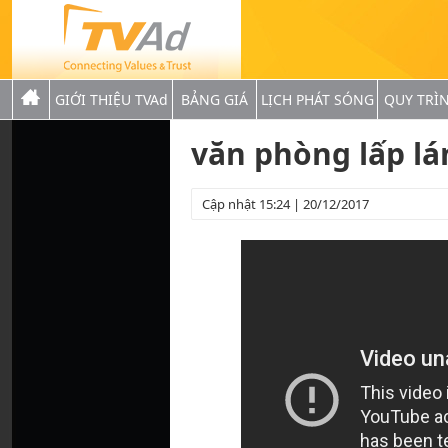
GIỚI THIỆU TVAd
BẢNG GIÁ
LỊCH PHÁT SÓNG
QUY TRÌ
văn phòng lấp lá
Cập nhật 15:24 | 20/12/2017