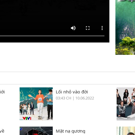
iới
Lối nhỏ vào đời
03:43 CH | 10.06.2022
về
Mặt nạ gương