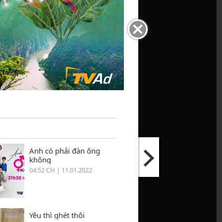
Anh có phải đàn ông
không
04:52 CH | 11.01.2022
Yêu thì ghét thôi