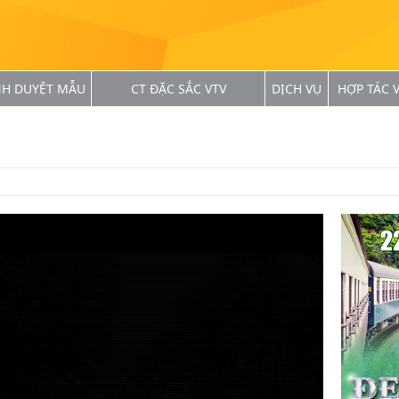
NH DUYỆT MẪU
CT ĐẶC SẮC VTV
DỊCH VỤ
HỢP TÁC V