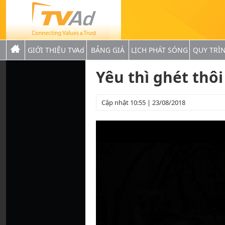
GIỚI THIỆU TVAd
BẢNG GIÁ
LỊCH PHÁT SÓNG
QUY TRÌ
Yêu thì ghét thôi
Cập nhật 10:55 | 23/08/2018