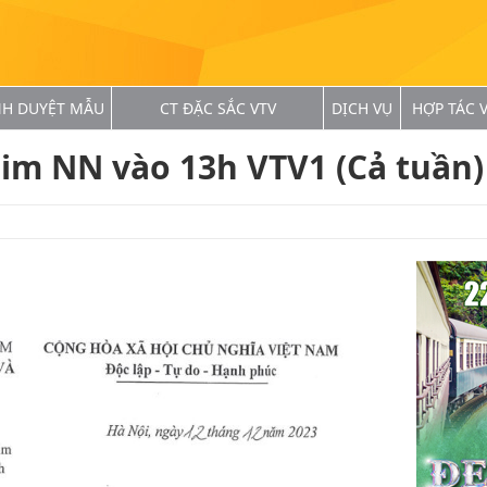
NH DUYỆT MẪU
CT ĐẶC SẮC VTV
DỊCH VỤ
HỢP TÁC V
him NN vào 13h VTV1 (Cả tuần)