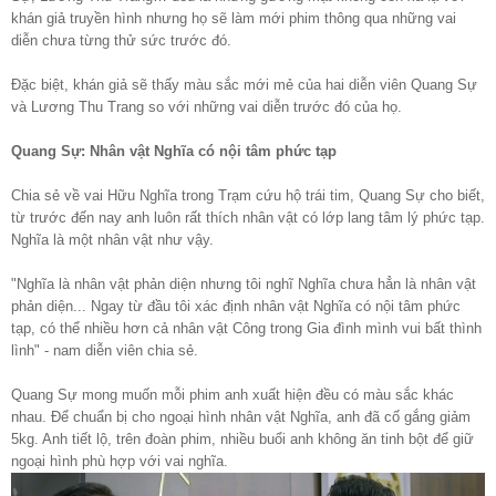
khán giả truyền hình nhưng họ sẽ làm mới phim thông qua những vai
diễn chưa từng thử sức trước đó.
Đặc biệt, khán giả sẽ thấy màu sắc mới mẻ của hai diễn viên Quang Sự
và Lương Thu Trang so với những vai diễn trước đó của họ.
Quang Sự: Nhân vật Nghĩa có nội tâm phức tạp
Chia sẻ về vai Hữu Nghĩa trong Trạm cứu hộ trái tim, Quang Sự cho biết,
từ trước đến nay anh luôn rất thích nhân vật có lớp lang tâm lý phức tạp.
Nghĩa là một nhân vật như vậy.
"Nghĩa là nhân vật phản diện nhưng tôi nghĩ Nghĩa chưa hẳn là nhân vật
phản diện... Ngay từ đầu tôi xác định nhân vật Nghĩa có nội tâm phức
tạp, có thể nhiều hơn cả nhân vật Công trong Gia đình mình vui bất thình
lình" - nam diễn viên chia sẻ.
Quang Sự mong muốn mỗi phim anh xuất hiện đều có màu sắc khác
nhau. Để chuẩn bị cho ngoại hình nhân vật Nghĩa, anh đã cố gắng giảm
5kg. Anh tiết lộ, trên đoàn phim, nhiều buổi anh không ăn tinh bột để giữ
ngoại hình phù hợp với vai nghĩa.