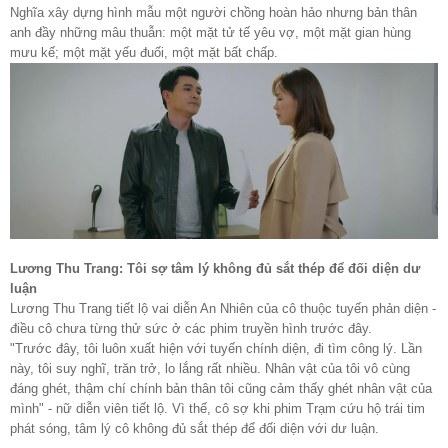
Nghĩa xây dựng hình mẫu một người chồng hoàn hảo nhưng bản thân
anh đầy những mâu thuẫn: một mặt tử tế yêu vợ, một mặt gian hùng
mưu kế; một mặt yếu đuối, một mặt bất chấp.
Lương Thu Trang: Tôi sợ tâm lý không đủ sắt thép để đối diện dư
luận
Lương Thu Trang tiết lộ vai diễn An Nhiên của cô thuộc tuyến phản diện -
điều cô chưa từng thử sức ở các phim truyền hình trước đây.
"Trước đây, tôi luôn xuất hiện với tuyến chính diện, đi tìm công lý. Lần
này, tôi suy nghĩ, trăn trở, lo lắng rất nhiều. Nhân vật của tôi vô cùng
đáng ghét, thậm chí chính bản thân tôi cũng cảm thấy ghét nhân vật của
mình" - nữ diễn viên tiết lộ. Vì thế, cô sợ khi phim Trạm cứu hộ trái tim
phát sóng, tâm lý cô không đủ sắt thép để đối diện với dư luận.