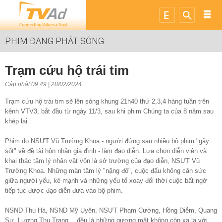
PHIM ĐANG PHÁT SÓNG
Trạm cứu hộ trái tim
Cập nhật 09:49 | 28/02/2024
Trạm cứu hộ trái tim sẽ lên sóng khung 21h40 thứ 2,3,4 hàng tuần trên
kênh VTV3, bắt đầu từ ngày 11/3, sau khi phim Chúng ta của 8 năm sau
khép lại.
Phim do NSƯT Vũ Trường Khoa - người đứng sau nhiều bộ phim "gây
sốt" về đề tài hôn nhân gia đình - làm đạo diễn. Lựa chọn diễn viên và
khai thác tâm lý nhân vật vốn là sở trường của đạo diễn, NSƯT Vũ
Trường Khoa. Những màn tâm lý "nặng đô", cuộc đấu không cân sức
giữa người yếu, kẻ mạnh và những yếu tố xoay đổi thời cuộc bất ngờ
tiếp tục được đạo diễn đưa vào bộ phim.
NSND Thu Hà, NSND Mỹ Uyên, NSƯT Phạm Cường, Hồng Diễm, Quang
Sự, Lương Thu Trang… đều là những gương mặt không còn xa lạ với