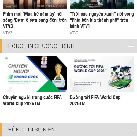
Phim mới 'Mùa hè năm ấy' nối
"Trời cao nguyên xanh" nối sóng
sóng 'Dưới ô cửa sáng đèn' trên
"Phía bên kia thành phố" trên
VTV3
kênh VTV1
VTV3
VTV1
THÔNG TIN CHƯƠNG TRÌNH
Chuyện người trong cuộc FIFA
Đường tới FIFA World Cup
World Cup 2026TM
2026TM
THÔNG TIN SỰ KIỆN