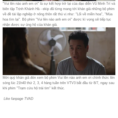
"Vui lên nào anh em ơi" là sự kết hợp trở lại của đạo diễn Vũ Minh Trí và
biên tập Trịnh Khánh Hà - ekip đã từng mang tới khán giả những bộ phim
về đề tài lập nghiệp ở nông thôn rất thú vị như: "Lối về miền hoa", "Mùa
hoa tìm lại". Bộ phim "Vui lên nào anh em ơi" được kì vọng sẽ tiếp tục
nhận được sự ủng hộ của khán giả.
Mời quý khán giả đón xem bộ phim Vui lên nào anh em ơi chính thức lên
sóng lúc 21h40 thứ 2, 3, 4 hàng tuần trên VTV3 bắt đầu từ 8/7, ngay sau
khi phim "Trạm cứu hộ trái tim" kết thúc.
Like fanpage TVAD