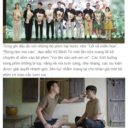
Từng ghi dấu ấn với những bộ phim hài hước như "Lối về miền hoa",
"Đừng làm mẹ cáu", đạo diễn Vũ Minh Trí một lần nữa mang lối kể
chuyện dí dỏm vào bộ phim "Vui lên nào anh em ơi". Các tình huống
trong phim không bi lụy, nặng nề mà tươi sáng, nhẹ nhàng, các sự kiện
được giải quyết nhanh gọn, liên tục nhằm mang lại cho khán giả một bộ
phim có màu sắc tươi vui.