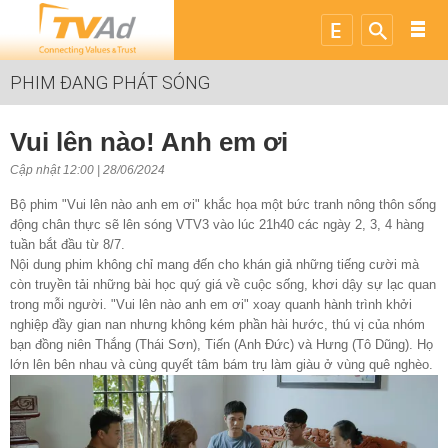
PHIM ĐANG PHÁT SÓNG
Vui lên nào! Anh em ơi
Cập nhật 12:00 | 28/06/2024
Bộ phim "Vui lên nào anh em ơi" khắc họa một bức tranh nông thôn sống
động chân thực sẽ lên sóng VTV3 vào lúc 21h40 các ngày 2, 3, 4 hàng
tuần bắt đầu từ 8/7.
Nội dung phim không chỉ mang đến cho khán giả những tiếng cười mà
còn truyền tải những bài học quý giá về cuộc sống, khơi dậy sự lạc quan
trong mỗi người. "Vui lên nào anh em ơi" xoay quanh hành trình khởi
nghiệp đầy gian nan nhưng không kém phần hài hước, thú vị của nhóm
bạn đồng niên Thắng (Thái Sơn), Tiến (Anh Đức) và Hưng (Tô Dũng). Họ
lớn lên bên nhau và cùng quyết tâm bám trụ làm giàu ở vùng quê nghèo.