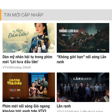
TIN MỚI CẬP NHẬP
Dàn mỹ nhân hội tụ trong phim
"Không giới hạn" nối sóng Lằn
mới 'Lời hứa đầu tiên'
ranh
VTV3/Khoảng 20h00
Phim mới nối sóng Gió ngang
Lằn ranh
khoảng trời xanh trên VTV3
VTV1/21h00 thứ 2 đến thứ 6 hàng