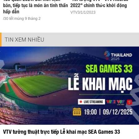
bản, tiếp tục là món ăn tinh thần
2022" chính thức khởi động
hấp dẫn
VTV3/1/1/2023
/30 tết mùng 9 tháng 2
TIN XEM NHIỀU
VTV tường thuật trực tiếp Lễ khai mạc SEA Games 33