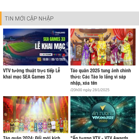
TIN MỚI CẬP NHẬP
VTV tường thuật trực tiếp Lễ
Táo quân 2025 tung ảnh chính
khai mạc SEA Games 33
thức: Các Táo lo lắng vì sáp
nhập, xóa tên
/20h00 ngày 28/1/2025
Táo quân 2024: Đổi mới kịch
"Ấn tượng VTV - VTV Awards