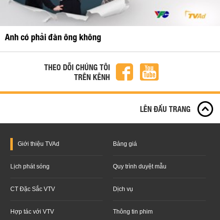
Anh có phải đàn ông không
THEO DÕI CHÚNG TÔI
TRÊN KÊNH
LÊN ĐẦU TRANG
Giới thiệu
TVAd
Bảng giá
Lịch phát sóng
Quy trình duyệt mẫu
CT Đặc Sắc VTV
Dịch vụ
Hợp tác với VTV
Thông tin phim