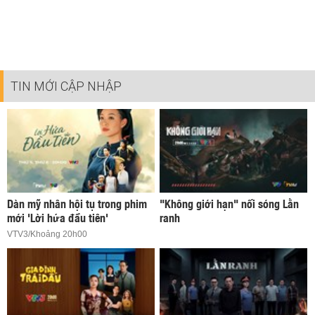
TIN MỚI CẬP NHẬP
Dàn mỹ nhân hội tụ trong phim
"Không giới hạn" nối sóng Lằn
mới 'Lời hứa đầu tiên'
ranh
VTV3/Khoảng 20h00