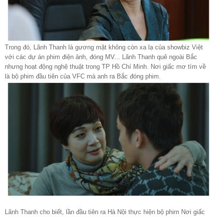
Trong đó, Lãnh Thanh là gương mặt không còn xa lạ của showbiz Việt
với các dự án phim điện ảnh, đóng MV... Lãnh Thanh quê ngoài Bắc
nhưng hoạt động nghệ thuật trong TP Hồ Chí Minh. Nơi giấc mơ tìm về
là bộ phim đầu tiên của VFC mà anh ra Bắc đóng phim.
Lãnh Thanh cho biết, lần đầu tiên ra Hà Nội thực hiện bộ phim Nơi giấc