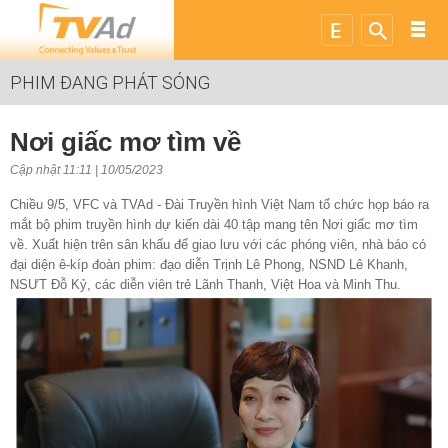
PHIM ĐANG PHÁT SÓNG
Nơi giấc mơ tìm về
Cập nhật 11:11 | 10/05/2023
Chiều 9/5, VFC và TVAd - Đài Truyền hình Việt Nam tổ chức họp báo ra
mắt bộ phim truyền hình dự kiến dài 40 tập mang tên Nơi giấc mơ tìm
về. Xuất hiện trên sân khấu để giao lưu với các phóng viên, nhà báo có
đại diện ê-kíp đoàn phim: đạo diễn Trịnh Lê Phong, NSND Lê Khanh,
NSƯT Đỗ Kỷ, các diễn viên trẻ Lãnh Thanh, Việt Hoa và Minh Thu.