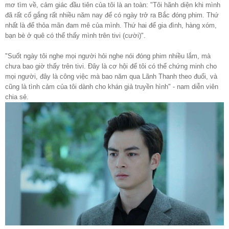
mơ tìm về, cảm giác đầu tiên của tôi là an toàn: "Tôi hãnh diện khi mình
đã rất cố gắng rất nhiều năm nay để có ngày trở ra Bắc đóng phim. Thứ
nhất là để thỏa mãn đam mê của mình. Thứ hai để gia đình, hàng xóm,
bạn bè ở quê có thể thấy mình trên tivi (cười)".
"Suốt ngày tôi nghe mọi người hỏi nghe nói đóng phim nhiều lắm, mà
chưa bao giờ thấy trên tivi. Đây là cơ hội để tôi có thể chứng minh cho
mọi người, đây là công việc mà bao năm qua Lãnh Thanh theo đuổi, và
cũng là tình cảm của tôi dành cho khán giả truyền hình" - nam diễn viên
chia sẻ.