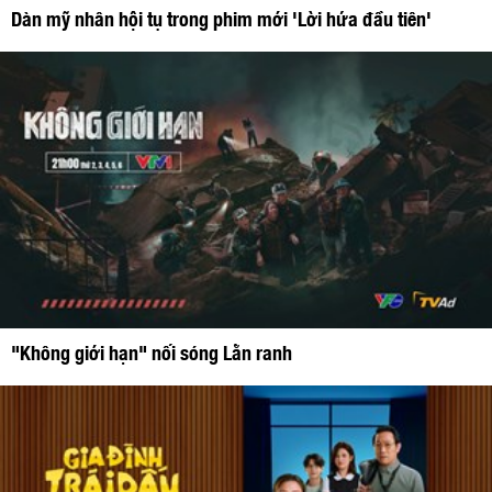
Dàn mỹ nhân hội tụ trong phim mới 'Lời hứa đầu tiên'
"Không giới hạn" nối sóng Lằn ranh