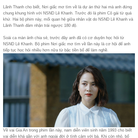
Lãnh Thanh cho biết, Nơi giấc mơ tìm về là dự án thứ hai mà anh đứng
chung khung hình với NSND Lê Khanh. Trước đó là phim Cô gái từ quá
khứ. Hai bộ phim này, mối quan hệ giữa nhân vật do NSND Lê Khanh và
Lãnh Thanh đảm nhận trái ngược 180 độ.
Soái ca màn ảnh chia sẻ, trước đây anh đã có cơ duyên học hỏi từ
NSND Lê Khanh. Bộ phim Nơi giấc mơ tìm về lần này là cơ hội để anh
tiếp tục học hỏi nhiều hơn nữa từ bậc tiền bố để làm nghề.
Về vai Gia An trong phim lần này, nam diễn viên sinh năm 1993 cho biết
vai diễn khá gần với anh ngoài đời ở tình cảm với bà. Khi còn nhỏ, bố