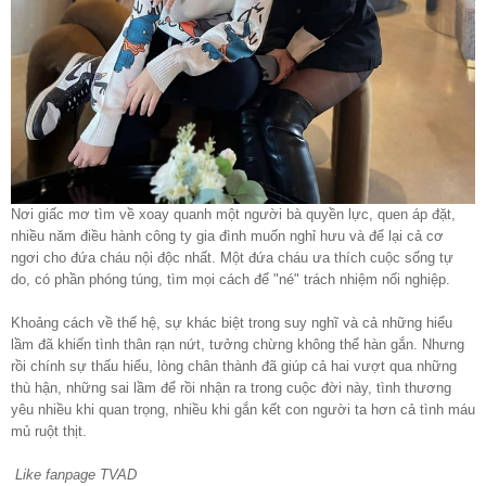
Nơi giấc mơ tìm về xoay quanh một người bà quyền lực, quen áp đặt,
nhiều năm điều hành công ty gia đình muốn nghỉ hưu và để lại cả cơ
ngơi cho đứa cháu nội độc nhất. Một đứa cháu ưa thích cuộc sống tự
do, có phần phóng túng, tìm mọi cách để "né" trách nhiệm nối nghiệp.
Khoảng cách về thế hệ, sự khác biệt trong suy nghĩ và cả những hiểu
lầm đã khiến tình thân rạn nứt, tưởng chừng không thể hàn gắn. Nhưng
rồi chính sự thấu hiểu, lòng chân thành đã giúp cả hai vượt qua những
thù hận, những sai lầm để rồi nhận ra trong cuộc đời này, tình thương
yêu nhiều khi quan trọng, nhiều khi gắn kết con người ta hơn cả tình máu
mủ ruột thịt.
Like fanpage TVAD