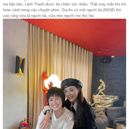
mẹ bận làm, Lãnh Thanh được bà chăm sóc nhiều. Thật may mắn khi khi
hoàn cảnh trong câu chuyện phim, Gia An có một người bà (NSND thủ
vai) cũng vừa là người bà, vừa như người mẹ thứ hai.