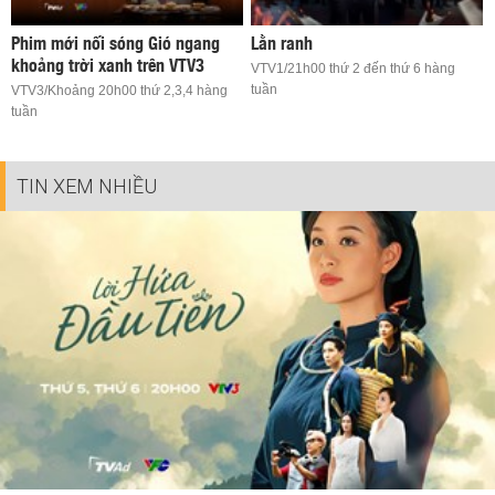
Phim mới nối sóng Gió ngang
Lằn ranh
khoảng trời xanh trên VTV3
VTV1/21h00 thứ 2 đến thứ 6 hàng
tuần
VTV3/Khoảng 20h00 thứ 2,3,4 hàng
tuần
TIN XEM NHIỀU