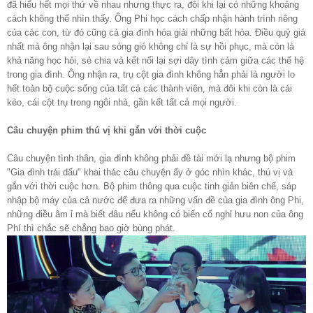
đã hiểu hết mọi thứ về nhau nhưng thực ra, đôi khi lại có những khoảng
cách không thể nhìn thấy. Ông Phi học cách chấp nhận hành trình riêng
của các con, từ đó cũng cả gia đình hóa giải những bất hòa. Điều quý giá
nhất mà ông nhận lại sau sóng gió không chỉ là sự hồi phục, mà còn là
khả năng học hỏi, sẻ chia và kết nối lại sợi dây tình cảm giữa các thế hệ
trong gia đình. Ông nhận ra, trụ cột gia đình không hẳn phải là người lo
hết toàn bộ cuộc sống của tất cả các thành viên, mà đôi khi còn là cái
kèo, cái cột trụ trong ngôi nhà, gần kết tất cả mọi người.
Câu chuyện phim thú vị khi gắn với thời cuộc
Câu chuyện tình thân, gia đình không phải đề tài mới lạ nhưng bộ phim
"Gia đình trái dấu" khai thác câu chuyện ấy ở góc nhìn khác, thú vị và
gắn với thời cuộc hơn. Bộ phim thông qua cuộc tinh giản biên chế, sáp
nhập bộ máy của cả nước để đưa ra những vấn đề của gia đình ông Phi,
những điều âm ỉ mà biết đâu nếu không có biến cố nghỉ hưu non của ông
Phí thì chắc sẽ chẳng bao giờ bùng phát.