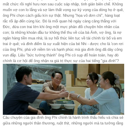
mất chức rồi nghỉ hưu non sau cuộc sáp nhập, tinh giản biên chế. Không
muốn vợ con lo lắng và sợ làm thất vọng sự kỳ vọng của dòng họ ở quê,
ông Phi chọn cách giấu kín sự thật. Nhưng "họa vô đơn chỉ", hàng loạt
rắc rối ập đến cùng lúc. Đó là mối quan hệ ngày càng căng thẳng với
Đức, đứa con trai lớn khi ông một mực phản đối chuyện hôn nhân của
con; là những khoản đầu tư không thể thu về của bà Ánh, vợ ông, là nợ
ngân hàng tiền mua nhà; là sự hối thúc liên tục về tài chính từ bố và em
trai ở quê; và đỉnh điểm là sự xuất hiện của bé Nhi - được cho là 'con rơi
của ông Phi, phá vỡ niềm tin và hạnh phúc mà gia đình ông đã dày công
vun đắp. Liệu "bức tường thành" ông Phi có sụp đổ hoàn toàn, hay đó
chính là cơ hội để ông nhận ra giá trị thực sự của hai tiếng "gia đình"?
Câu chuyện của gia đình ông Phi chính là hành trình thấu hiểu và chia sẻ
giữa những người thân thương, ruột thịt, những người mà ta tưởng rằng