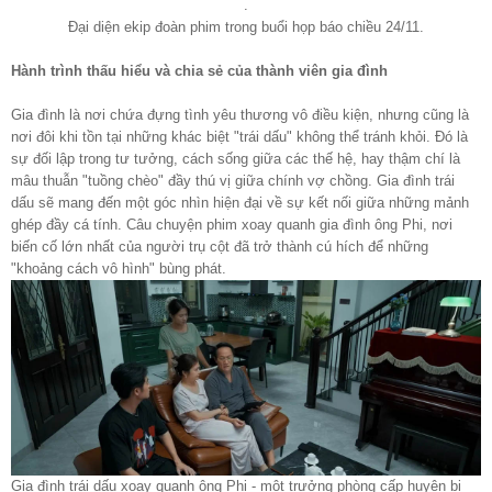
.
Đại diện ekip đoàn phim trong buổi họp báo chiều 24/11.
Hành trình thấu hiểu và chia sẻ của thành viên gia đình
Gia đình là nơi chứa đựng tình yêu thương vô điều kiện, nhưng cũng là
nơi đôi khi tồn tại những khác biệt "trái dấu" không thể tránh khỏi. Đó là
sự đối lập trong tư tưởng, cách sống giữa các thế hệ, hay thậm chí là
mâu thuẫn "tuồng chèo" đầy thú vị giữa chính vợ chồng. Gia đình trái
dấu sẽ mang đến một góc nhìn hiện đại về sự kết nối giữa những mảnh
ghép đầy cá tính. Câu chuyện phim xoay quanh gia đình ông Phi, nơi
biến cố lớn nhất của người trụ cột đã trở thành cú hích để những
"khoảng cách vô hình" bùng phát.
Gia đình trái dấu xoay quanh ông Phi - một trưởng phòng cấp huyện bị