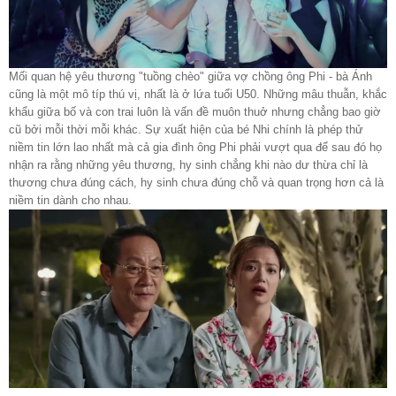
Mối quan hệ yêu thương "tuồng chèo" giữa vợ chồng ông Phi - bà Ánh
cũng là một mô típ thú vị, nhất là ở lứa tuổi U50. Những mâu thuẫn, khắc
khẩu giữa bố và con trai luôn là vấn đề muôn thuở nhưng chẳng bao giờ
cũ bởi mỗi thời mỗi khác. Sự xuất hiện của bé Nhi chính là phép thử
niềm tin lớn lao nhất mà cả gia đình ông Phi phải vượt qua để sau đó họ
nhận ra rằng những yêu thương, hy sinh chẳng khi nào dư thừa chỉ là
thương chưa đúng cách, hy sinh chưa đúng chỗ và quan trọng hơn cả là
niềm tin dành cho nhau.