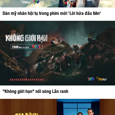
Dàn mỹ nhân hội tụ trong phim mới 'Lời hứa đầu tiên'
"Không giới hạn" nối sóng Lằn ranh