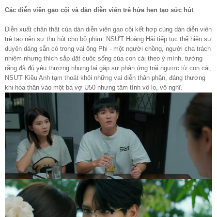
Các diễn viên gạo cội và dàn diễn viên trẻ hứa hẹn tạo sức hút
Diễn xuất chân thật của dàn diễn viên gạo cội kết hợp cùng dàn diễn viên
trẻ tạo nên sự thu hút cho bộ phim. NSƯT Hoàng Hải tiếp tục thể hiện sự
duyên dáng sẵn có trong vai ông Phi - một người chồng, người cha trách
nhiệm nhưng thích sắp đặt cuộc sống của con cái theo ý mình, tưởng
rằng đã đủ yêu thương nhưng lại gặp sự phản ứng trái ngược từ con cái,
NSƯT Kiều Anh tạm thoát khỏi những vai diễn thân phận, đáng thương
khi hóa thân vào một bà vợ U50 nhưng tâm tính vô lo, vô nghĩ.