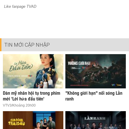
Like fanpage TVAD
TIN MỚI CẬP NHẬP
Dàn mỹ nhân hội tụ trong phim
"Không giới hạn" nối sóng Lằn
mới 'Lời hứa đầu tiên'
ranh
VTV3/Khoảng 20h00