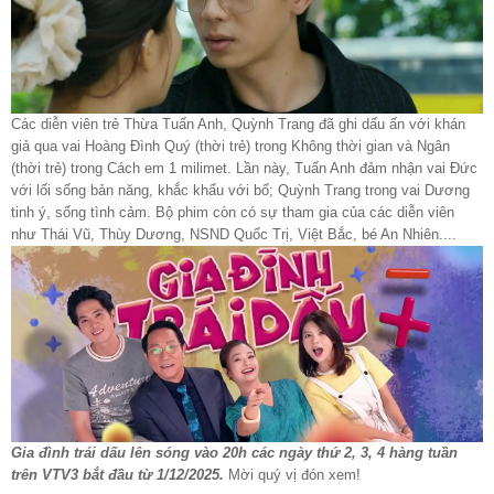
Các diễn viên trẻ Thừa Tuấn Anh, Quỳnh Trang đã ghi dấu ấn với khán
giả qua vai Hoàng Đình Quý (thời trẻ) trong Không thời gian và Ngân
(thời trẻ) trong Cách em 1 milimet. Lần này, Tuấn Anh đảm nhận vai Đức
với lối sống bản năng, khắc khẩu với bố; Quỳnh Trang trong vai Dương
tinh ý, sống tình cảm. Bộ phim còn có sự tham gia của các diễn viên
như Thái Vũ, Thùy Dương, NSND Quốc Trị, Việt Bắc, bé An Nhiên....
Gia đình trái dấu lên sóng vào 20h các ngày thứ 2, 3, 4 hàng tuần
trên VTV3 bắt đầu từ 1/12/2025.
Mời quý vị đón xem!