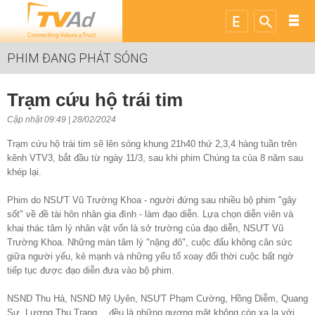
PHIM ĐANG PHÁT SÓNG
Trạm cứu hộ trái tim
Cập nhật 09:49 | 28/02/2024
Trạm cứu hộ trái tim sẽ lên sóng khung 21h40 thứ 2,3,4 hàng tuần trên
kênh VTV3, bắt đầu từ ngày 11/3, sau khi phim Chúng ta của 8 năm sau
khép lại.
Phim do NSƯT Vũ Trường Khoa - người đứng sau nhiều bộ phim "gây
sốt" về đề tài hôn nhân gia đình - làm đạo diễn. Lựa chọn diễn viên và
khai thác tâm lý nhân vật vốn là sở trường của đạo diễn, NSƯT Vũ
Trường Khoa. Những màn tâm lý "nặng đô", cuộc đấu không cân sức
giữa người yếu, kẻ mạnh và những yếu tố xoay đổi thời cuộc bất ngờ
tiếp tục được đạo diễn đưa vào bộ phim.
NSND Thu Hà, NSND Mỹ Uyên, NSƯT Phạm Cường, Hồng Diễm, Quang
Sự, Lương Thu Trang… đều là những gương mặt không còn xa lạ với