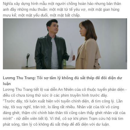
Nghĩa xây dựng hình mẫu một người chồng hoàn hảo nhưng bản thân
anh đầy những mâu thuẫn: một mặt tử tế yêu vợ, một mặt gian hùng
mưu kế; một mặt yếu đuối, một mặt bất chấp.
Lương Thu Trang: Tôi sợ tâm lý không đủ sắt thép để đối diện dư
luận
Lương Thu Trang tiết lộ vai diễn An Nhiên của cô thuộc tuyến phản diện -
điều cô chưa từng thử sức ở các phim truyền hình trước đây.
"Trước đây, tôi luôn xuất hiện với tuyến chính diện, đi tìm công lý. Lần
này, tôi suy nghĩ, trăn trở, lo lắng rất nhiều. Nhân vật của tôi vô cùng
đáng ghét, thậm chí chính bản thân tôi cũng cảm thấy ghét nhân vật của
mình" - nữ diễn viên tiết lộ. Vì thế, cô sợ khi phim Trạm cứu hộ trái tim
phát sóng, tâm lý cô không đủ sắt thép để đối diện với dư luận.