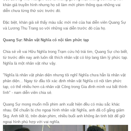
khán giả truyền hình nhưng họ sẽ làm mới phim thông qua những vai
diễn chưa từng thử sức trước đó.
Đặc biệt, khán giả sẽ thấy màu sắc mới mẻ của hai diễn viên Quang Sự
và Lương Thu Trang so với những vai diễn trước đó của họ.
Quang Sự: Nhân vật Nghĩa có nội tâm phức tạp
Chia sẻ về vai Hữu Nghĩa trong Trạm cứu hộ trái tim, Quang Sự cho biết,
từ trước đến nay anh luôn rất thích nhân vật có lớp lang tâm lý phức tạp.
Nghĩa là một nhân vật như vậy.
"Nghĩa là nhân vật phản diện nhưng tôi nghĩ Nghĩa chưa hẳn là nhân vật
phản diện... Ngay từ đầu tôi xác định nhân vật Nghĩa có nội tâm phức
tạp, có thể nhiều hơn cả nhân vật Công trong Gia đình mình vui bất thình
lình" - nam diễn viên chia sẻ.
Quang Sự mong muốn mỗi phim anh xuất hiện đều có màu sắc khác
nhau. Để chuẩn bị cho ngoại hình nhân vật Nghĩa, anh đã cố gắng giảm
5kg. Anh tiết lộ, trên đoàn phim, nhiều buổi anh không ăn tinh bột để giữ
ngoại hình phù hợp với vai nghĩa.