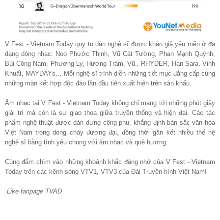
V Fest - Vietnam Today quy tụ dàn nghệ sĩ được khán giả yêu mến ở đa
dạng dòng nhạc: Noo Phước Thịnh, Vũ Cát Tường, Phan Mạnh Quỳnh,
Bùi Công Nam, Phương Ly, Hương Tràm, Vũ., RHYDER, Han Sara, Vinh
Khuất, MAYDAYs… Mỗi nghệ sĩ trình diễn những tiết mục đẳng cấp cùng
những màn kết hợp độc đáo lần đầu tiên xuất hiện trên sân khấu.
Âm nhạc tại V Fest - Vietnam Today không chỉ mang tới những phút giây
giải trí mà còn là sự giao thoa giữa truyền thống và hiện đại. Các tác
phẩm nghệ thuật được dàn dựng công phu, khẳng định bản sắc văn hóa
Việt Nam trong dòng chảy đương đại, đồng thời gắn kết nhiều thế hệ
nghệ sĩ bằng tình yêu chung với âm nhạc và quê hương.
Cùng đắm chìm vào những khoảnh khắc đáng nhớ của V Fest - Vietnam
Today trên các kênh sóng VTV1, VTV3 của Đài Truyền hình Việt Nam!
Like fanpage TVAD