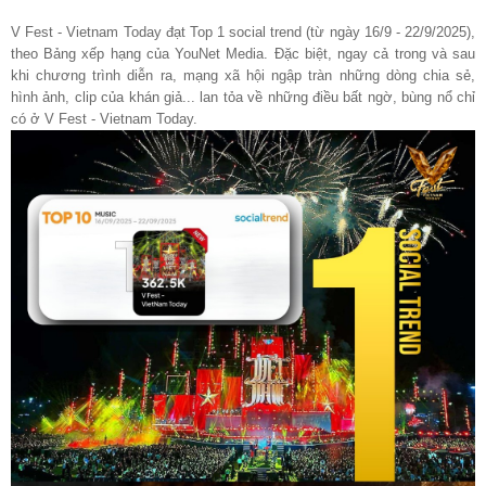
V Fest - Vietnam Today đạt Top 1 social trend (từ ngày 16/9 - 22/9/2025),
theo Bảng xếp hạng của YouNet Media. Đặc biệt, ngay cả trong và sau
khi chương trình diễn ra, mạng xã hội ngập tràn những dòng chia sẻ,
hình ảnh, clip của khán giả... lan tỏa về những điều bất ngờ, bùng nổ chỉ
có ở V Fest - Vietnam Today.