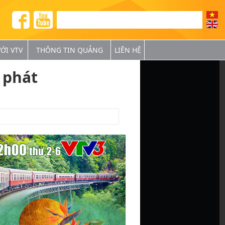
ỚI VTV
THÔNG TIN QUẢNG
LIÊN HỆ
BÁ
 phát