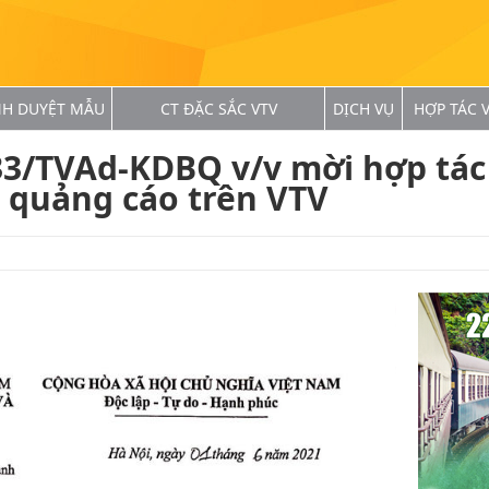
NH DUYỆT MẪU
CT ĐẶC SẮC VTV
DỊCH VỤ
HỢP TÁC V
33/TVAd-KDBQ v/v mời hợp tác
 quảng cáo trên VTV