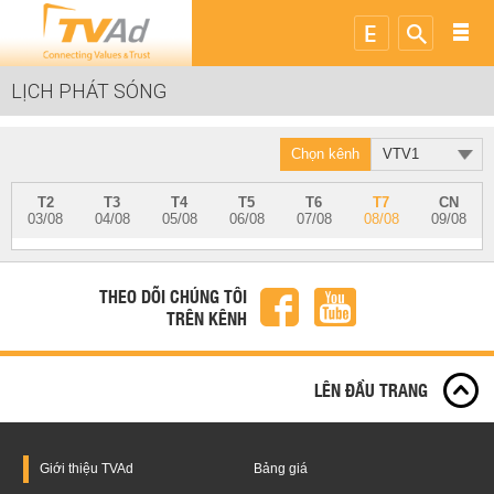
LỊCH PHÁT SÓNG
Chọn kênh
VTV1
T2
T3
T4
T5
T6
T7
CN
03/08
04/08
05/08
06/08
07/08
08/08
09/08
THEO DÕI CHÚNG TÔI
TRÊN KÊNH
LÊN ĐẦU TRANG
Giới thiệu
TVAd
Bảng giá