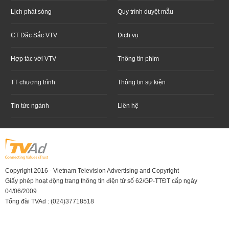
Lịch phát sóng
Quy trình duyệt mẫu
CT Đặc Sắc VTV
Dịch vụ
Hợp tác với VTV
Thông tin phim
TT chương trình
Thông tin sự kiện
Tin tức ngành
Liên hệ
Copyright 2016 - Vietnam Television Advertising and Copyright
Giấy phép hoạt động trang thông tin điện tử số 62/GP-TTĐT cấp ngày
04/06/2009
Tổng đài TVAd : (024)37718518