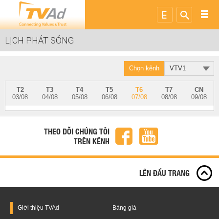
LỊCH PHÁT SÓNG
Chọn kênh
VTV1
T2
T3
T4
T5
T6
T7
CN
03/08
04/08
05/08
06/08
07/08
08/08
09/08
THEO DÕI CHÚNG TÔI
TRÊN KÊNH
LÊN ĐẦU TRANG
Giới thiệu
TVAd
Bảng giá