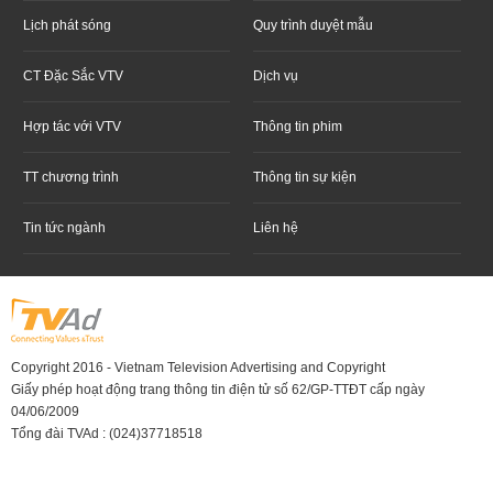
Lịch phát sóng
Quy trình duyệt mẫu
CT Đặc Sắc VTV
Dịch vụ
Hợp tác với VTV
Thông tin phim
TT chương trình
Thông tin sự kiện
Tin tức ngành
Liên hệ
Copyright 2016 - Vietnam Television Advertising and Copyright
Giấy phép hoạt động trang thông tin điện tử số 62/GP-TTĐT cấp ngày
04/06/2009
Tổng đài TVAd : (024)37718518