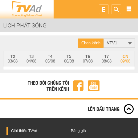
LỊCH PHÁT SÓNG
Chọn kênh
VTV1
T2
T3
T4
T5
T6
T7
CN
03/08
04/08
05/08
06/08
07/08
08/08
09/08
THEO DÕI CHÚNG TÔI
TRÊN KÊNH
LÊN ĐẦU TRANG
Giới thiệu
TVAd
Bảng giá