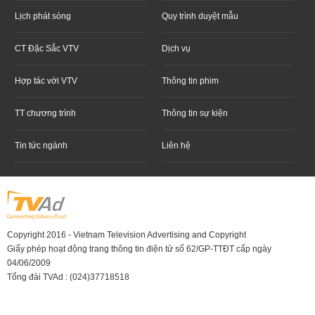
Lịch phát sóng
Quy trình duyệt mẫu
CT Đặc Sắc VTV
Dịch vụ
Hợp tác với VTV
Thông tin phim
TT chương trình
Thông tin sự kiện
Tin tức ngành
Liên hệ
Copyright 2016 - Vietnam Television Advertising and Copyright
Giấy phép hoạt động trang thông tin điện tử số 62/GP-TTĐT cấp ngày
04/06/2009
Tổng đài TVAd : (024)37718518