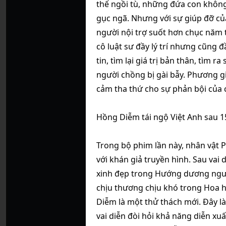
thể ngồi tù, những đứa con khô
gục ngã. Nhưng với sự giúp đỡ c
người nội trợ suốt hơn chục năm t
cô luật sư đầy lý trí nhưng cũng đ
tin, tìm lại giá trị bản thân, tìm 
người chồng bị gài bẫy. Phương 
cảm tha thứ cho sự phản bội của
Hồng Diễm tái ngộ Việt Anh sau 1
Trong bộ phim lần này, nhân vật 
với khán giả truyền hình. Sau vai
xinh đẹp trong Hướng dương ngượ
chịu thương chịu khó trong Hoa hồ
Diễm là một thử thách mới. Đây là 
vai diễn đòi hỏi khả năng diễn xu