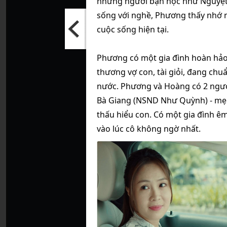
những người bạn học như Nguyệt
sống với nghề, Phương thấy nhớ n
cuộc sống hiện tại.
Phương có một gia đình hoàn hảo
thương vợ con, tài giỏi, đang chu
nước. Phương và Hoàng có 2 ngườ
Bà Giang (NSND Như Quỳnh) - mẹ 
thấu hiểu con. Có một gia đình ê
vào lúc cô không ngờ nhất.