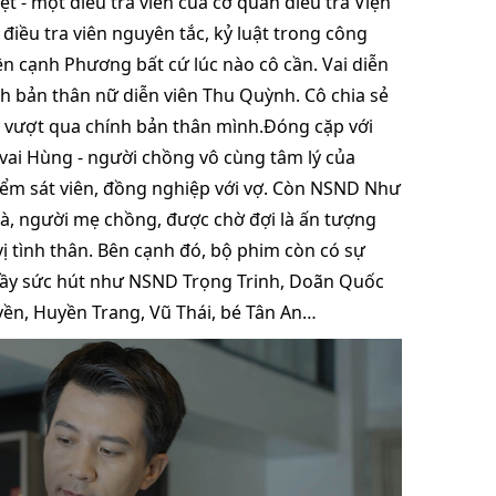
t - một điều tra viên của cơ quan điều tra Viện
điều tra viên nguyên tắc, kỷ luật trong công
bên cạnh Phương bất cứ lúc nào cô cần. Vai diễn
nh bản thân nữ diễn viên Thu Quỳnh. Cô chia sẻ
cô vượt qua chính bản thân mình.Đóng cặp với
vai Hùng - người chồng vô cùng tâm lý của
kiểm sát viên, đồng nghiệp với vợ. Còn NSND Như
bà, người mẹ chồng, được chờ đợi là ấn tượng
tình thân. Bên cạnh đó, bộ phim còn có sự
ầy sức hút như NSND Trọng Trinh, Doãn Quốc
ền, Huyền Trang, Vũ Thái, bé Tân An…