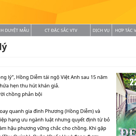
NH DUYỆT MẪU
CT ĐẶC SẮC VTV
DỊCH VỤ
HỢP TÁC V
lý
ng lý”, Hồng Diễm tái ngộ Việt Anh sau 15 năm
 hứa hẹn thu hút khán giả.
ười chồng phản bội
xoay quanh gia đình Phương (Hồng Diễm) và
iệp hạng ưu ngành luật nhưng quyết định từ bỏ
 làm hậu phương vững chắc cho chồng. Khi gặp