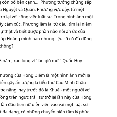
ng còn bố bên cạnh…, Phương tưởng chừng sắp
ủa Nguyệt và Quân, Phương vực dậy, từ một
rở lại với công việc luật sư. Trong hình ảnh một
ầy cảm xúc, Phương làm lại từ đầu, tìm lại niềm
ra sự thật và biết được phần nào nỗi ẩn ức của
giúp Hoàng minh oan nhưng liệu cô có đủ dũng
 chồng?
5 năm, xao lòng vì "làn gió mới" Quốc Huy
Phương của Hồng Diễm là một hình ảnh mới lạ
 diễn gây ấn tượng là tiểu thư Cao Minh Châu
c nắng, hay trước đó là Khuê - một người vợ
ng trên ngực trái, sự trở lại lần này của Hồng
lần đầu tiên nữ diễn viên vào vai một luật sư -
ất đa dạng, có những chuyển biến tâm lý phức