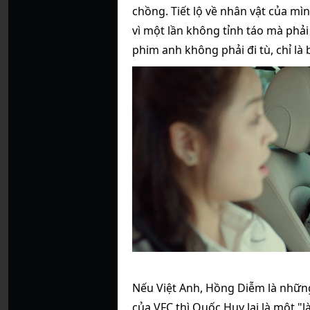
chồng. Tiết lộ về nhân vật của mìn
vì một lần không tỉnh táo mà phải
phim anh không phải đi tù, chỉ là 
Nếu Việt Anh, Hồng Diễm là nhữn
của VFC thì Quốc Huy lại là một "l