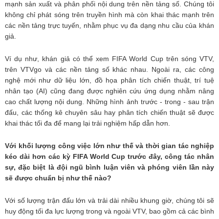
mạnh sản xuất và phân phối nội dung trên nền tảng số. Chúng tôi
không chỉ phát sóng trên truyền hình mà còn khai thác mạnh trên
các nền tảng trực tuyến, nhằm phục vụ đa dạng nhu cầu của khán
giả.
Ví dụ như, khán giả có thể xem FIFA World Cup trên sóng VTV,
trên VTVgo và các nền tảng số khác nhau. Ngoài ra, các công
nghệ mới như dữ liệu lớn, đồ họa phân tích chiến thuật, trí tuệ
nhân tạo (AI) cũng đang được nghiên cứu ứng dụng nhằm nâng
cao chất lượng nội dung. Những hình ảnh trước - trong - sau trận
đấu, các thống kê chuyên sâu hay phân tích chiến thuật sẽ được
khai thác tối đa để mang lại trải nghiệm hấp dẫn hơn.
Với khối lượng công việc lớn như thế và thời gian tác nghiệp
kéo dài hơn các kỳ FIFA World Cup trước đây, công tác nhân
sự, đặc biệt là đội ngũ bình luận viên và phóng viên lần này
sẽ được chuẩn bị như thế nào?
Với số lượng trận đấu lớn và trải dài nhiều khung giờ, chúng tôi sẽ
huy động tối đa lực lượng trong và ngoài VTV, bao gồm cả các bình