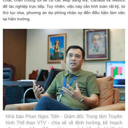
Chắc chắn chúng tôi sẽ cử các ekip sang Mỹ, Canada và Mexico
để tác nghiệp trực tiếp. Tuy nhiên, việc này cần tính toán rất kỹ, từ
thủ tục visa, phương án dự phòng nhân sự đến điều kiện làm việc
tại hiện trường.
Nhà báo Phan Ngọc Tiến - Giám đốc Trung tâm Truyền
hình Thể thao VTV - chia sẻ về định hướng, kế hoạch