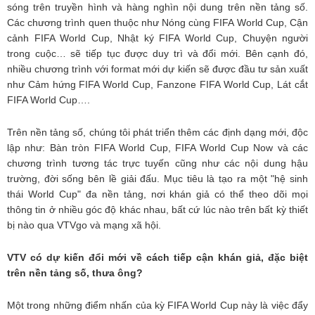
sóng trên truyền hình và hàng nghìn nội dung trên nền tảng số.
Các chương trình quen thuộc như Nóng cùng FIFA World Cup, Cận
cảnh FIFA World Cup, Nhật ký FIFA World Cup, Chuyện người
trong cuộc… sẽ tiếp tục được duy trì và đổi mới. Bên cạnh đó,
nhiều chương trình với format mới dự kiến sẽ được đầu tư sản xuất
như Cảm hứng FIFA World Cup, Fanzone FIFA World Cup, Lát cắt
FIFA World Cup….
Trên nền tảng số, chúng tôi phát triển thêm các định dạng mới, độc
lập như: Bàn tròn FIFA World Cup, FIFA World Cup Now và các
chương trình tương tác trực tuyến cũng như các nội dung hậu
trường, đời sống bên lề giải đấu. Mục tiêu là tạo ra một "hệ sinh
thái World Cup" đa nền tảng, nơi khán giả có thể theo dõi mọi
thông tin ở nhiều góc độ khác nhau, bất cứ lúc nào trên bất kỳ thiết
bị nào qua VTVgo và mạng xã hội.
VTV có dự kiến đổi mới về cách tiếp cận khán giả, đặc biệt
trên nền tảng số, thưa ông?
Một trong những điểm nhấn của kỳ FIFA World Cup này là việc đẩy