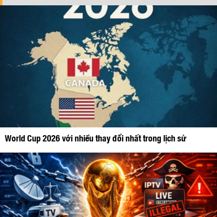
World Cup 2026 với nhiều thay đổi nhất trong lịch sử