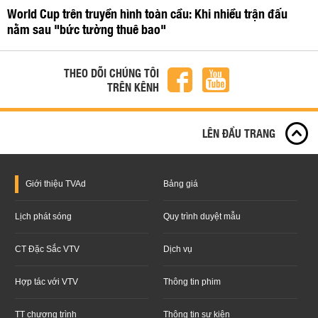
World Cup trên truyền hình toàn cầu: Khi nhiều trận đấu
nằm sau "bức tường thuê bao"
THEO DÕI CHÚNG TÔI
TRÊN KÊNH
LÊN ĐẦU TRANG
Giới thiệu
TVAd
Bảng giá
Lịch phát sóng
Quy trình duyệt mẫu
CT Đặc Sắc VTV
Dịch vụ
Hợp tác với VTV
Thông tin phim
TT chương trình
Thông tin sự kiện