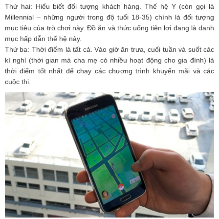
Thứ hai: Hiểu biết đối tượng khách hàng. Thế hệ Y (còn gọi là
Millennial – những người trong độ tuổi 18-35) chính là đối tượng
mục tiêu của trò chơi này. Đồ ăn và thức uống tiện lợi đang là danh
mục hấp dẫn thế hệ này.
Thứ ba: Thời điểm là tất cả. Vào giờ ăn trưa, cuối tuần và suốt các
kì nghỉ (thời gian mà cha mẹ có nhiều hoạt động cho gia đình) là
thời điểm tốt nhất để chạy các chương trình khuyến mãi và các
cuộc thi.