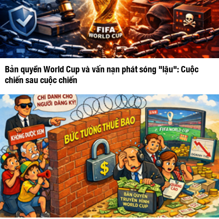
Bản quyền World Cup và vấn nạn phát sóng "lậu": Cuộc
chiến sau cuộc chiến