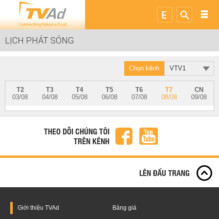
LỊCH PHÁT SÓNG
Chọn kênh
VTV1
T2
T3
T4
T5
T6
T7
CN
03/08
04/08
05/08
06/08
07/08
08/08
09/08
THEO DÕI CHÚNG TÔI
TRÊN KÊNH
LÊN ĐẦU TRANG
Giới thiệu
TVAd
Bảng giá