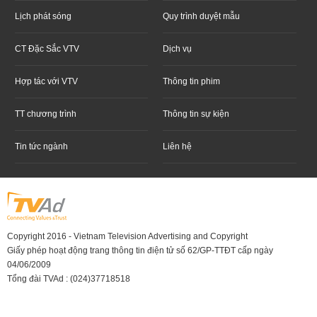
Lịch phát sóng
Quy trình duyệt mẫu
CT Đặc Sắc VTV
Dịch vụ
Hợp tác với VTV
Thông tin phim
TT chương trình
Thông tin sự kiện
Tin tức ngành
Liên hệ
Copyright 2016 - Vietnam Television Advertising and Copyright
Giấy phép hoạt động trang thông tin điện tử số 62/GP-TTĐT cấp ngày
04/06/2009
Tổng đài TVAd : (024)37718518