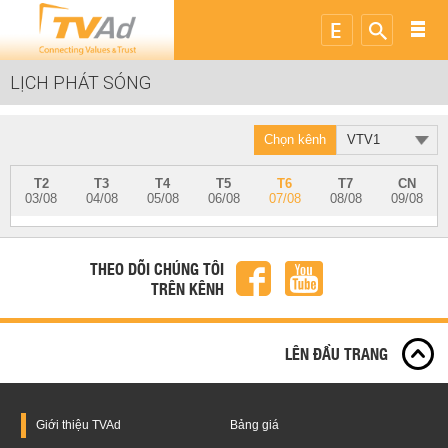
LỊCH PHÁT SÓNG
Chọn kênh
VTV1
T2
T3
T4
T5
T6
T7
CN
03/08
04/08
05/08
06/08
07/08
08/08
09/08
THEO DÕI CHÚNG TÔI
TRÊN KÊNH
LÊN ĐẦU TRANG
Giới thiệu
TVAd
Bảng giá