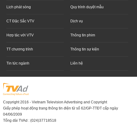
Lịch phát sóng
Quy trình duyệt mẫu
CT Đặc Sắc VTV
Dịch vụ
Hợp tác với VTV
Thông tin phim
TT chương trình
Thông tin sự kiện
Tin tức ngành
Liên hệ
Copyright 2016 - Vietnam Television Advertising and Copyright
Giấy phép hoạt động trang thông tin điện tử số 62/GP-TTĐT cấp ngày
04/06/2009
Tổng đài TVAd : (024)37718518