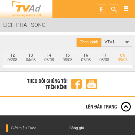
LỊCH PHÁT SÓNG
Chọn kênh
VTV1
T2
T3
T4
T5
T6
T7
CN
03/08
04/08
05/08
06/08
07/08
08/08
09/08
THEO DÕI CHÚNG TÔI
TRÊN KÊNH
LÊN ĐẦU TRANG
Giới thiệu
TVAd
Bảng giá