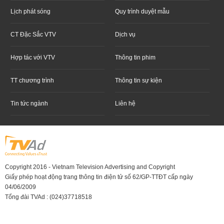
Lịch phát sóng
Quy trình duyệt mẫu
CT Đặc Sắc VTV
Dịch vụ
Hợp tác với VTV
Thông tin phim
TT chương trình
Thông tin sự kiện
Tin tức ngành
Liên hệ
Copyright 2016 - Vietnam Television Advertising and Copyright
Giấy phép hoạt động trang thông tin điện tử số 62/GP-TTĐT cấp ngày
04/06/2009
Tổng đài TVAd : (024)37718518