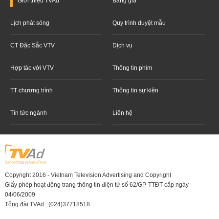
Giới thiệu
TVAd
Bảng giá
Lịch phát sóng
Quy trình duyệt mẫu
CT Đặc Sắc VTV
Dịch vụ
Hợp tác với VTV
Thông tin phim
TT chương trình
Thông tin sự kiện
Tin tức ngành
Liên hệ
Copyright 2016 - Vietnam Television Advertising and Copyright
Giấy phép hoạt động trang thông tin điện tử số 62/GP-TTĐT cấp ngày
04/06/2009
Tổng đài TVAd : (024)37718518