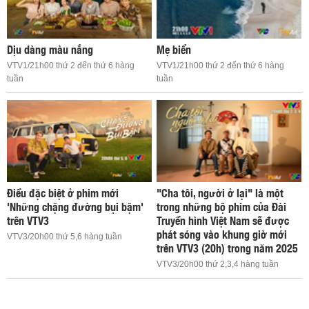
Dịu dàng màu nắng
Mẹ biển
VTV1/21h00 thứ 2 đến thứ 6 hàng
VTV1/21h00 thứ 2 đến thứ 6 hàng
tuần
tuần
Điều đặc biệt ở phim mới
"Cha tôi, người ở lại" là một
'Những chặng đường bụi bặm'
trong những bộ phim của Đài
trên VTV3
Truyền hình Việt Nam sẽ được
phát sóng vào khung giờ mới
VTV3/20h00 thứ 5,6 hàng tuần
trên VTV3 (20h) trong năm 2025
VTV3/20h00 thứ 2,3,4 hàng tuần