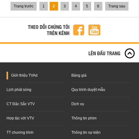
Trang trước
1
2
3
4
5
6
Trang sau
THEO DÕI CHÚNG TÔI
TRÊN KÊNH
LÊN ĐẦU TRANG
Giới thiệu
TVAd
Bảng giá
Lịch phát sóng
Quy trình duyệt mẫu
CT Đặc Sắc VTV
Dịch vụ
Hợp tác với VTV
Thông tin phim
TT chương trình
Thông tin sự kiện