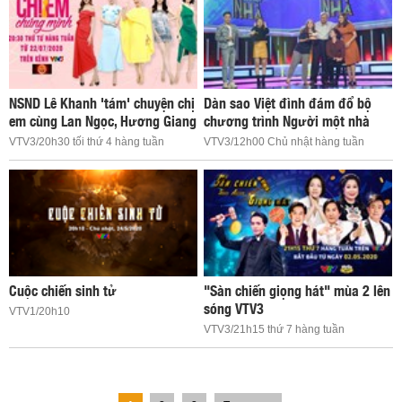
NSND Lê Khanh 'tám' chuyện chị
Dàn sao Việt đình đám đổ bộ
em cùng Lan Ngọc, Hương Giang
chương trình Người một nhà
VTV3/20h30 tối thứ 4 hàng tuần
VTV3/12h00 Chủ nhật hàng tuần
Cuộc chiến sinh tử
"Sàn chiến giọng hát" mùa 2 lên
sóng VTV3
VTV1/20h10
VTV3/21h15 thứ 7 hàng tuần