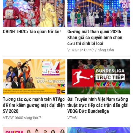
CHÍNH THỨC: Táo quân trở lại!
Gương mặt thân quen 2020:
Khán giả có quyền bình chọn
cứu thí sinh bị loại
VTV3/21h15 thứ 7 hàng tuần
Tương tác cực mạnh trên VTVgo
Đài Truyền hình Việt Nam tường
để tìm kiếm gương mặt đại diện
thuật trực tiếp các trận đấu giải
SV 2020
VĐQG Đức Bundesliga
VTV3/10h00 sáng thứ 7
VTV6/