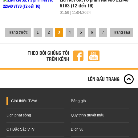
VTV3 (T2 đến T6)
01:59 | 11/04/2024
Trang trước
1
2
3
4
5
6
7
Trang sau
THEO DÕI CHÚNG TÔI
TRÊN KÊNH
LÊN ĐẦU TRANG
Giới thiệu
TVAd
Bảng giá
Lịch phát sóng
Quy trình duyệt mẫu
CT Đặc Sắc VTV
Dịch vụ