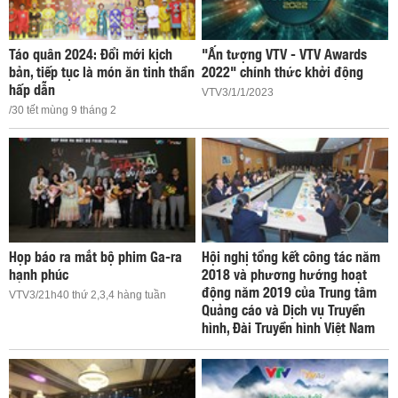
Táo quân 2024: Đổi mới kịch
"Ấn tượng VTV - VTV Awards
bản, tiếp tục là món ăn tinh thần
2022" chính thức khởi động
hấp dẫn
VTV3/1/1/2023
/30 tết mùng 9 tháng 2
Họp báo ra mắt bộ phim Ga-ra
Hội nghị tổng kết công tác năm
hạnh phúc
2018 và phương hướng hoạt
động năm 2019 của Trung tâm
VTV3/21h40 thứ 2,3,4 hàng tuần
Quảng cáo và Dịch vụ Truyền
hình, Đài Truyền hình Việt Nam