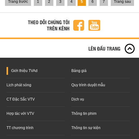
Trang trước
1
2
3
4
5
6
7
Trang sau
THEO DÕI CHÚNG TÔI
TRÊN KÊNH
LÊN ĐẦU TRANG
Giới thiệu
TVAd
Bảng giá
Lịch phát sóng
Quy trình duyệt mẫu
CT Đặc Sắc VTV
Dịch vụ
Hợp tác với VTV
Thông tin phim
TT chương trình
Thông tin sự kiện