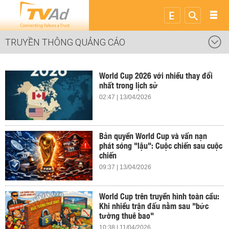
TRUYỀN THÔNG QUẢNG CÁO
World Cup 2026 với nhiều thay đổi
nhất trong lịch sử
02:47 | 13/04/2026
Bản quyền World Cup và vấn nạn
phát sóng "lậu": Cuộc chiến sau cuộc
chiến
09:37 | 13/04/2026
World Cup trên truyền hình toàn cầu:
Khi nhiều trận đấu nằm sau "bức
tường thuê bao"
10:38 | 11/04/2026